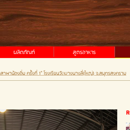
ผลิตภัณฑ์
สูตรอาหาร
สาพาน้องอิ่ม ครั้งที่ 1" โรงเรียนวัดบางนางลี่(ใหญ่) จ.สมุทรสงคราม
R