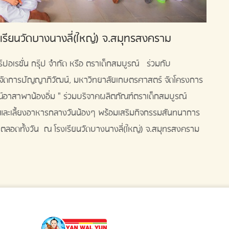
รงเรียนวัดบางนางลี่(ใหญ่) จ.สมุทรสงคราม
ร์ปอเรชั่น กรุ๊ป จำกัด หรือ ตราเด็กสมบูรณ์ ร่วมกับ
จัดการปัญญาภิวัฒน์, มหาวิทยาลัยเกษตรศาสตร์ จัดโครงการ
ูรณ์อาสาพาน้องอิ่ม " ร่วมบริจาคผลิตภัณฑ์ตราเด็กสมบูรณ์
ละเลี้ยงอาหารกลางวันน้องๆ พร้อมเสริมกิจกรรมสันทนาการ
ตลอดทั้งวัน ณ โรงเรียนวัดบางนางลี่(ใหญ่) จ.สมุทรสงคราม