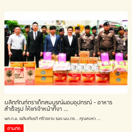
ผลิตภัณฑ์ตราเด็กสมบูรณ์มอบอุปกรณ์ - อาหาร
สำเร็จรูป ให้แก่เจ้าหน้าที่งา ...
พล.ต.อ. เฉลิมเกียรติ ศรีวรขาน รอง ผบ.ตร. , คุณสมหว ...
อ่านต่อ